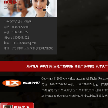
联系我们
CONTACT US
广州路翔广发(中国)网
电话：020-26276500
手机：13662481022
宝马X3分动箱/器ATC13-ATC450-ATC45L-
微信：13662481022
ATC400
邮箱：114936201@qq.com
地址：广州市白云区太和镇北村汽配城
路翔首页
|
跨境专供
|
宝马广发(中国)
|
奔驰广发(中国)
|
沃尔沃广
Copyright © 2006 www.flux-inc.com. All Rights 
电话：020-26276500 手机：13662481022地
主要运营:
拆车件
沃尔沃拆车件
广发(中国)价格
广发
宝马X5分动箱/器-ATC500-ATC700-
马变速箱 奔驰变速箱 奔驰拆车件 宝马拆车件等各类广
ATC45L-ATC450-ATC13