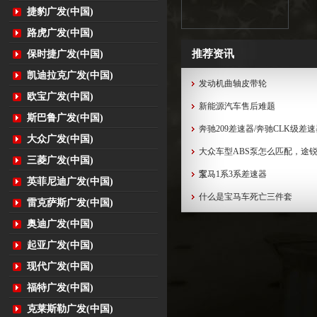
捷豹广发(中国)
路虎广发(中国)
推荐资讯
保时捷广发(中国)
凯迪拉克广发(中国)
发动机曲轴皮带轮
欧宝广发(中国)
新能源汽车售后难题
斯巴鲁广发(中国)
奔驰209差速器/奔驰CLK级差
大众广发(中国)
大众车型ABS泵怎么匹配，途锐
三菱广发(中国)
泵...
宝马1系3系差速器
英菲尼迪广发(中国)
什么是宝马车死亡三件套
雷克萨斯广发(中国)
奥迪广发(中国)
起亚广发(中国)
现代广发(中国)
福特广发(中国)
克莱斯勒广发(中国)