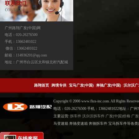
联系我们
CONTACT US
广州路翔广发(中国)网
电话：020-26276500
手机：13662481022
宝马X3分动箱/器ATC13-ATC450-ATC45L-
微信：13662481022
ATC400
邮箱：114936201@qq.com
地址：广州市白云区太和镇北村汽配城
路翔首页
|
跨境专供
|
宝马广发(中国)
|
奔驰广发(中国)
|
沃尔沃广
Copyright © 2006 www.flux-inc.com. All Rights 
电话：020-26276500 手机：13662481022地
主要运营:
拆车件
沃尔沃拆车件
广发(中国)价格
广发
宝马X5分动箱/器-ATC500-ATC700-
马变速箱 奔驰变速箱 奔驰拆车件 宝马拆车件等各类广
ATC45L-ATC450-ATC13