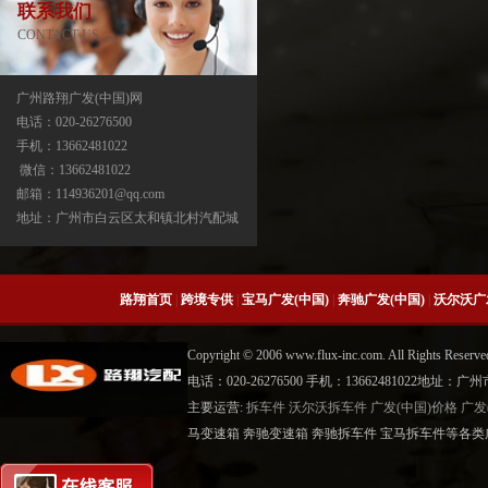
联系我们
CONTACT US
广州路翔广发(中国)网
电话：020-26276500
手机：13662481022
宝马X3分动箱/器ATC13-ATC450-ATC45L-
微信：13662481022
ATC400
邮箱：114936201@qq.com
地址：广州市白云区太和镇北村汽配城
路翔首页
|
跨境专供
|
宝马广发(中国)
|
奔驰广发(中国)
|
沃尔沃广
Copyright © 2006 www.flux-inc.com. All Rights 
电话：020-26276500 手机：13662481022地
主要运营:
拆车件
沃尔沃拆车件
广发(中国)价格
广发
宝马X5分动箱/器-ATC500-ATC700-
马变速箱 奔驰变速箱 奔驰拆车件 宝马拆车件等各类广
ATC45L-ATC450-ATC13