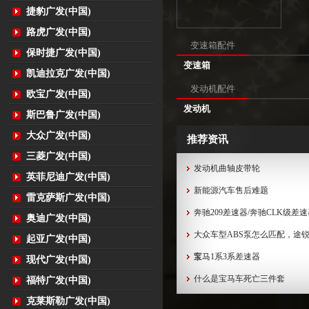
捷豹广发(中国)
路虎广发(中国)
变速箱配件
保时捷广发(中国)
变速箱
凯迪拉克广发(中国)
发动机配件
欧宝广发(中国)
发动机
斯巴鲁广发(中国)
大众广发(中国)
推荐资讯
三菱广发(中国)
发动机曲轴皮带轮
英菲尼迪广发(中国)
新能源汽车售后难题
雷克萨斯广发(中国)
奔驰209差速器/奔驰CLK级差
奥迪广发(中国)
大众车型ABS泵怎么匹配，途锐
起亚广发(中国)
泵...
宝马1系3系差速器
现代广发(中国)
什么是宝马车死亡三件套
福特广发(中国)
克莱斯勒广发(中国)