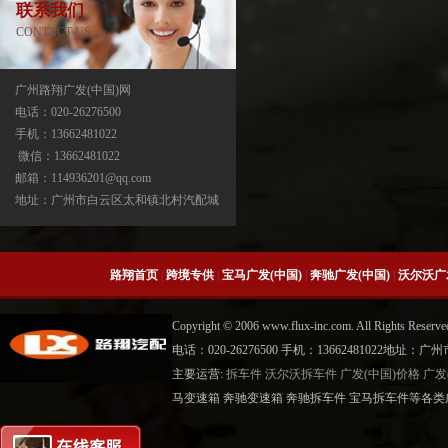
联系我们
CONTACT US
广州路翔广发(中国)网
电话：020-26276500
手机：13662481022
宝马X3分动箱/器ATC13-ATC450-ATC45L-
微信：13662481022
ATC400
邮箱：114936201@qq.com
地址：广州市白云区太和镇北村汽配城
路翔首页
|
跨境专供
|
宝马广发(中国)
|
奔驰广发(中国)
|
沃尔沃广
Copyright © 2006 www.flux-inc.com. All Rights 
电话：020-26276500 手机：13662481022地
主要运营:
拆车件
沃尔沃拆车件
广发(中国)价格
广发
宝马X5分动箱/器-ATC500-ATC700-
马变速箱 奔驰变速箱 奔驰拆车件 宝马拆车件等各类广
ATC45L-ATC450-ATC13