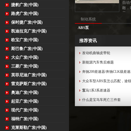
自动
捷豹广发(中国)
敞，
足。
路虎广发(中国)
驶起
制动系统
保时捷广发(中国)
后期
ABS泵
凯迪拉克广发(中国)
欧宝广发(中国)
推荐资讯
斯巴鲁广发(中国)
发动机曲轴皮带轮
大众广发(中国)
新能源汽车售后难题
三菱广发(中国)
奔驰209差速器/奔驰CLK级差
英菲尼迪广发(中国)
大众车型ABS泵怎么匹配，途锐
雷克萨斯广发(中国)
泵...
宝马1系3系差速器
奥迪广发(中国)
什么是宝马车死亡三件套
起亚广发(中国)
现代广发(中国)
福特广发(中国)
克莱斯勒广发(中国)