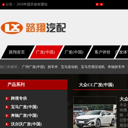
公告：
2016年国庆放假通知
五一放假通知
2015年国庆节放假通知
网站改版
2017年春节放假通知
路翔首页
广发(中国)
广发(中国)
客户评价
广发体
热门关键词：
广州广发(中国)
拆车件
宝马发动机
宝马空调压缩机
奔驰拆车件
产品系列
大众CC广发(中国)
跨境专供
大众
大众
宝马广发(中国)
动感
例，
奔驰广发(中国)
日常
沃尔沃广发(中国)
局合