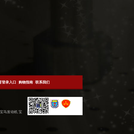
育登录入口
|
购物指南
|
联系我们
 宝马发动机 宝