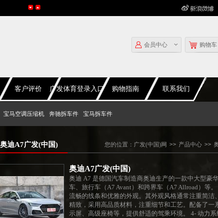
会员中心
购物车
客户评价
广发体育登录入口
购物指南
联系我们
宝马空调压缩机
奔驰拆车件
宝马拆车件
奥迪A7广发(中国)
您的位置：
广发(中国)网
>>
产品中心
>>
奥迪A7广发(中国)
奥迪 A7 是德国汽车制造商奥迪生产的一款中大型豪华轿
车、旅行车（A7 Avant）和跨界车（A7 Allroad
流畅的线条和优雅的外观。其外观风格通常注重简洁、大
精致，采用高品质材料，注重细节和工艺。配备了一
示屏、高级座椅等，提供舒适的驾乘环境。 4- 动力