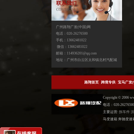
联系我们
CONTACT US
广州路翔广发(中国)网
电话：020-26276500
手机：13662481022
宝马X3分动箱/器ATC13-ATC450-ATC45L-
微信：13662481022
ATC400
邮箱：114936201@qq.com
地址：广州市白云区太和镇北村汽配城
路翔首页
|
跨境专供
|
宝马广发(
Copyright © 2006 
电话：020-2627
主要运营:
拆车件
宝马X5分动箱/器-ATC500-ATC700-
马变速箱 奔驰变速
ATC45L-ATC450-ATC13