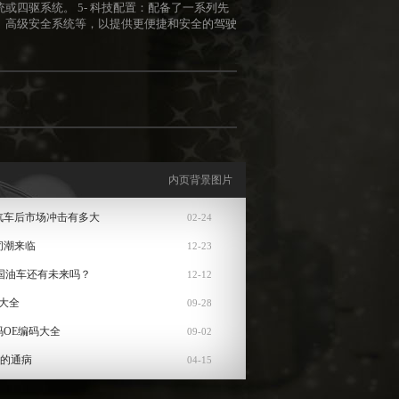
四驱系统。 5- 科技配置：配备了一系列先
、高级安全系统等，以提供更便捷和安全的驾驶
内页背景图片
汽车后市场冲击有多大
02-24
闭潮来临
12-23
国油车还有未来吗？
12-12
大全
09-28
码OE编码大全
09-02
机的通病
04-15