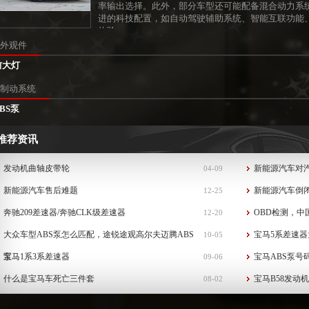
率输出选择。此外，部分车型还可能配备混合动力系统或
进的科技配置，如自动驾驶辅助系统、智能互联功能
体验。
外观件
前大灯
制动系统
BS泵
推荐资讯
发动机曲轴皮带轮
新能源汽车对
04-09
新能源汽车售后难题
新能源汽车倒
12-25
奔驰209差速器/奔驰CLK级差速器
OBD检测，中
12-20
大众车型ABS泵怎么匹配，途锐途观高尔夫迈腾ABS
宝马5系差速器
10-05
泵...
宝马1系3系差速器
宝马ABS泵号
09-06
什么是宝马车死亡三件套
宝马B58发动
08-02