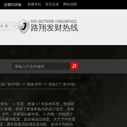
收藏本站
留言反馈
网站地图
020-26276500 13662481022
路翔发财热线
0
件
奥迪广发(中国)
>>
奥迪-轿车
>>
奥迪A7广发(中国)
车： 1- 车型：奥迪 A7 有多种车型，包括轿
）等。 2- 外观：采用了奥迪家族式的设计语言，具有
气，并展现出豪华感。 3- 内饰：内饰设计
系列豪华配置，如全液晶仪表盘、大尺寸中控显
系统：通常搭载涡轮增压发动机，提供不同的功