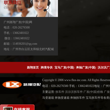
联系我们
CONTACT US
广州路翔广发(中国)网
电话：020-26276500
手机：13662481022
宝马X3分动箱/器ATC13-ATC450-ATC45L-
微信：13662481022
ATC400
邮箱：114936201@qq.com
地址：广州市白云区太和镇北村汽配城
路翔首页
|
跨境专供
|
宝马广发(中国)
|
奔驰广发(中国)
|
沃尔沃广
Copyright © 2006 www.flux-inc.com. All Rights 
电话：020-26276500 手机：13662481022地
主要运营:
拆车件
沃尔沃拆车件
广发(中国)价格
广发
宝马X5分动箱/器-ATC500-ATC700-
马变速箱 奔驰变速箱 奔驰拆车件 宝马拆车件等各类广
ATC45L-ATC450-ATC13