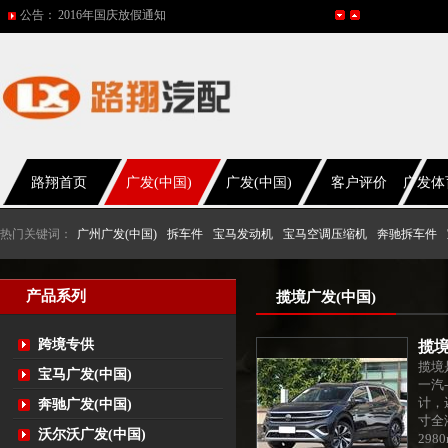
公告：
2016年国庆放假通知
五一放假通知
2015年国庆节放假通知
网站改版
2017年春节放假通知
路翔首页
广发(中国)
广发(中国)
客户评价
广发体
热门关键词：
广州广发(中国)
拆车件
宝马发动机
宝马空调压缩机
奔驰拆车件
产品系列
揽境广发(中国)
跨境专供
揽境
揽境是
宝马广发(中国)
一汽
计，
奔驰广发(中国)
寸全
沃尔沃广发(中国)
29