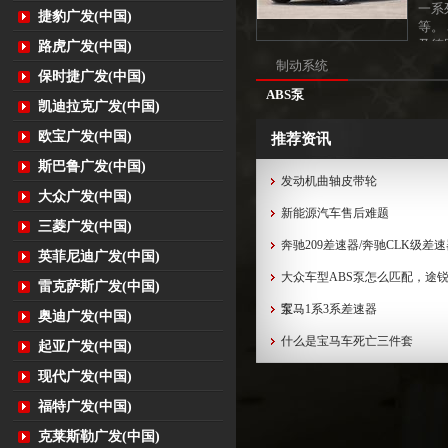
一系
捷豹广发(中国)
等。
及德国
路虎广发(中国)
制动系统
保时捷广发(中国)
ABS泵
凯迪拉克广发(中国)
欧宝广发(中国)
推荐资讯
斯巴鲁广发(中国)
发动机曲轴皮带轮
大众广发(中国)
新能源汽车售后难题
三菱广发(中国)
奔驰209差速器/奔驰CLK级差
英菲尼迪广发(中国)
大众车型ABS泵怎么匹配，途锐
雷克萨斯广发(中国)
泵...
宝马1系3系差速器
奥迪广发(中国)
什么是宝马车死亡三件套
起亚广发(中国)
现代广发(中国)
福特广发(中国)
克莱斯勒广发(中国)