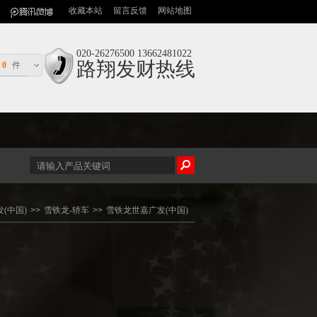
收藏本站
留言反馈
网站地图
020-26276500 13662481022
路翔发财热线
0
件
(中国)
>>
雪铁龙-轿车
>>
雪铁龙世嘉广发(中国)