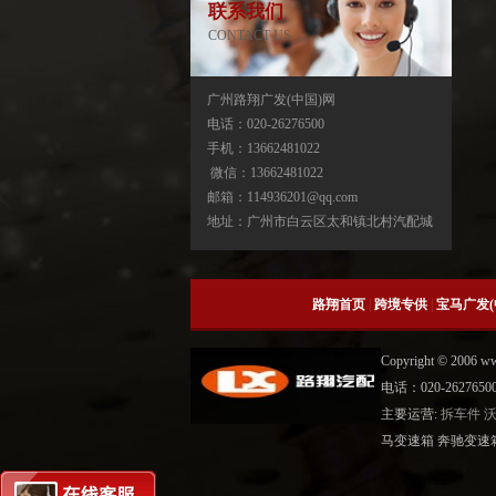
联系我们
CONTACT US
广州路翔广发(中国)网
电话：020-26276500
手机：13662481022
宝马X3分动箱/器ATC13-ATC450-ATC45L-
微信：13662481022
ATC400
邮箱：114936201@qq.com
地址：广州市白云区太和镇北村汽配城
路翔首页
|
跨境专供
|
宝马广发(
Copyright © 2006 
电话：020-2627
主要运营:
拆车件
宝马X5分动箱/器-ATC500-ATC700-
马变速箱 奔驰变速
ATC45L-ATC450-ATC13