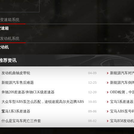
变速箱系统
变速箱
发动机系统
发动机
推荐资讯
发动机曲轴皮带轮
新能源汽车对
04-09
新能源汽车售后难题
新能源汽车倒
12-25
奔驰209差速器/奔驰CLK级差速器
OBD检测，中
12-20
大众车型ABS泵怎么匹配，途锐途观高尔夫迈腾ABS
宝马5系差速器
10-05
泵...
宝马1系3系差速器
宝马ABS泵号
09-06
什么是宝马车死亡三件套
宝马B58发动
08-02