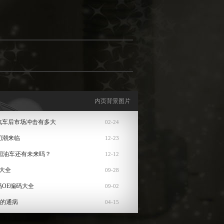
内页背景图片
汽车后市场冲击有多大
02-24
闭潮来临
12-23
国油车还有未来吗？
12-12
大全
09-28
码OE编码大全
09-02
机的通病
04-15