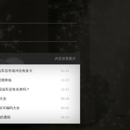
内页背景图片
汽车后市场冲击有多大
02-24
闭潮来临
12-23
国油车还有未来吗？
12-12
大全
09-28
码OE编码大全
09-02
机的通病
04-15