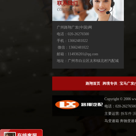
联系我们
CONTACT US
广州路翔广发(中国)网
电话：020-26276500
手机：13662481022
宝马X3分动箱/器ATC13-ATC450-ATC45L-
微信：13662481022
ATC400
邮箱：114936201@qq.com
地址：广州市白云区太和镇北村汽配城
路翔首页
|
跨境专供
|
宝马广发(
Copyright © 2006 
电话：020-2627
主要运营:
拆车件
宝马X5分动箱/器-ATC500-ATC700-
马变速箱 奔驰变速
ATC45L-ATC450-ATC13