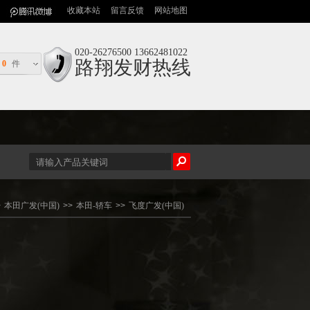
收藏本站
留言反馈
网站地图
020-26276500 13662481022
路翔发财热线
0
件
>
本田广发(中国)
>>
本田-轿车
>>
飞度广发(中国)