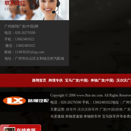
联系我们
CONTACT US
广州路翔广发(中国)网
电话：020-26276500
手机：13662481022
宝马X3分动箱/器ATC13-ATC450-ATC45L-
微信：13662481022
ATC400
邮箱：114936201@qq.com
地址：广州市白云区太和镇北村汽配城
路翔首页
|
跨境专供
|
宝马广发(中国)
|
奔驰广发(中国)
|
沃尔沃广
Copyright © 2006 www.flux-inc.com. All Rights 
电话：020-26276500 手机：13662481022地
主要运营:
拆车件
沃尔沃拆车件
广发(中国)价格
广发
宝马X5分动箱/器-ATC500-ATC700-
马变速箱 奔驰变速箱 奔驰拆车件 宝马拆车件等各类广
ATC45L-ATC450-ATC13