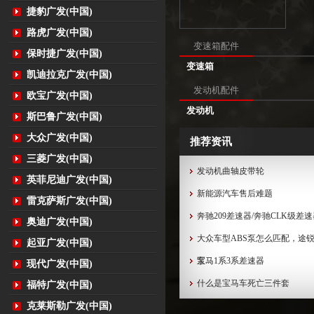
捷豹广发(中国)
路虎广发(中国)
变速箱配件
保时捷广发(中国)
变速箱
凯迪拉克广发(中国)
发动机配件
欧宝广发(中国)
发动机
斯巴鲁广发(中国)
大众广发(中国)
推荐资讯
三菱广发(中国)
发动机曲轴皮带轮
英菲尼迪广发(中国)
新能源汽车售后难题
雷克萨斯广发(中国)
奔驰209差速器/奔驰CLK级差
奥迪广发(中国)
大众车型ABS泵怎么匹配，途锐
起亚广发(中国)
泵...
宝马1系3系差速器
现代广发(中国)
什么是宝马车死亡三件套
福特广发(中国)
克莱斯勒广发(中国)